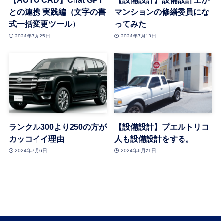
【AUTO CAD】Chat GPT
【設備設計】設備設計士が
との連携 実践編（文字の書
マンションの修繕委員にな
式一括変更ツール）
ってみた
2024年7月25日
2024年7月13日
ランクル300より250の方が
【設備設計】プエルトリコ
カッコイイ理由
人も設備設計をする。
2024年7月6日
2024年6月21日